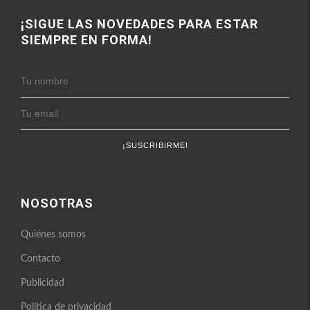
de
de
de
de
de
FitnessEnFemenino
FitnessFemes
fitnessenfemenino
fitnessfemenino
FitnessEnFemenino
¡SIGUE LAS NOVEDADES PARA ESTAR
en
en
en
en
en
SIEMPRE EN FORMA!
Facebook
Twitter
Instagram
Pinterest
YouTube
NOSOTRAS
Quiénes somos
Contacto
Publicidad
Política de privacidad