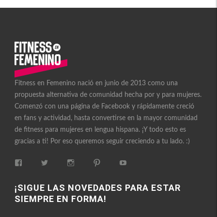
Fitness en Femenino nació en junio de 2013 como una
propuesta alternativa de comunidad hecha por y para mujeres.
Comenzó con una página de Facebook y rápidamente creció
en fans y actividad, hasta convertirse en la mayor comunidad
de fitness para mujeres en lengua hispana. ¡Y todo esto es
gracias a ti! Por eso queremos seguir creciendo a tu lado. :)
Ver
Ver
Ver
Ver
Ver
perfil
perfil
perfil
perfil
perfil
de
de
de
de
de
FitnessEnFemenino
FitnessFemes
fitnessenfemenino
fitnessfemenino
FitnessEnFemenino
¡SIGUE LAS NOVEDADES PARA ESTAR
en
en
en
en
en
SIEMPRE EN FORMA!
Facebook
Twitter
Instagram
Pinterest
YouTube