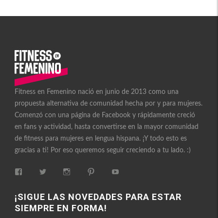
Fitness en Femenino nació en junio de 2013 como una
propuesta alternativa de comunidad hecha por y para mujeres.
Comenzó con una página de Facebook y rápidamente creció
en fans y actividad, hasta convertirse en la mayor comunidad
de fitness para mujeres en lengua hispana. ¡Y todo esto es
gracias a ti! Por eso queremos seguir creciendo a tu lado. :)
Ver
Ver
Ver
Ver
Ver
perfil
perfil
perfil
perfil
perfil
de
de
de
de
de
FitnessEnFemenino
FitnessFemes
fitnessenfemenino
fitnessfemenino
FitnessEnFemenino
¡SIGUE LAS NOVEDADES PARA ESTAR
en
en
en
en
en
SIEMPRE EN FORMA!
Facebook
Twitter
Instagram
Pinterest
YouTube