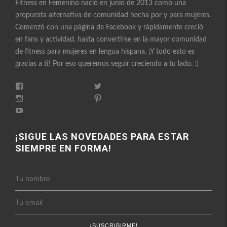
Fitness en Femenino nació en junio de 2013 como una
propuesta alternativa de comunidad hecha por y para mujeres.
Comenzó con una página de Facebook y rápidamente creció
en fans y actividad, hasta convertirse en la mayor comunidad
de fitness para mujeres en lengua hispana. ¡Y todo esto es
gracias a ti! Por eso queremos seguir creciendo a tu lado. :)
Ver
Ver
perfil
perfil
Ver
Ver
de
de
perfil
perfil
FitnessEnFemenino
Ver
FitnessFemes
de
de
en
perfil
en
fitnessenfemenino
fitnessfemenino
Facebook
de
Twitter
en
en
FitnessEnFemenino
¡SIGUE LAS NOVEDADES PARA ESTAR
Instagram
Pinterest
en
SIEMPRE EN FORMA!
YouTube