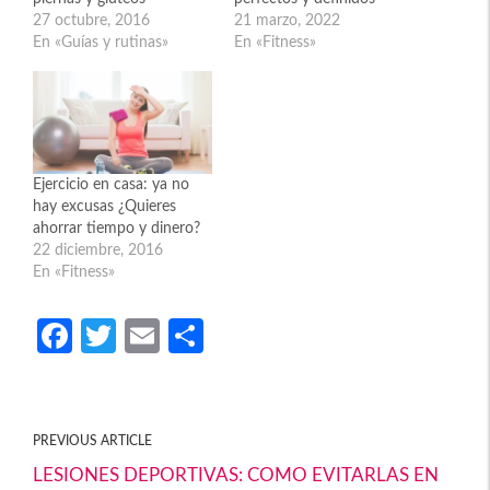
27 octubre, 2016
21 marzo, 2022
En «Guías y rutinas»
En «Fitness»
Ejercicio en casa: ya no
hay excusas ¿Quieres
ahorrar tiempo y dinero?
22 diciembre, 2016
En «Fitness»
Fa
T
E
C
ce
w
m
o
b
itt
ail
m
o
er
p
PREVIOUS ARTICLE
o
ar
LESIONES DEPORTIVAS: COMO EVITARLAS EN