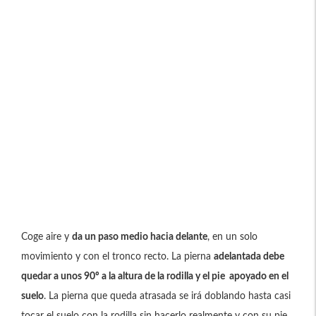
Coge aire y
da un paso medio hacia delante
, en un solo
movimiento y con el tronco recto. La pierna
adelantada debe
quedar a unos 90º a la altura de la rodilla y el pie apoyado en el
suelo
. La pierna que queda atrasada se irá doblando hasta casi
tocar el suelo con la rodilla sin hacerlo realmente y con su pie