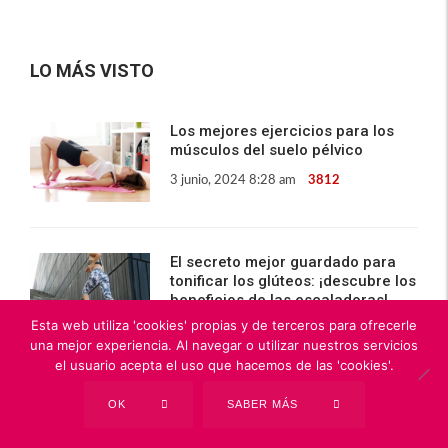
LO MÁS VISTO
Los mejores ejercicios para los
músculos del suelo pélvico
3 junio, 2024 8:28 am
3812
El secreto mejor guardado para
tonificar los glúteos: ¡descubre los
beneficios de las escaladoras!
Esta web utiliza 'cookies' propias y de terceros para ofrecerle
27 diciembre, 2023 4:03 pm
6108
una mejor experiencia. Al navegar o utilizar nuestros servicios
el usuario acepta el uso que hacemos de las 'cookies'.
Cómo hacer sentadillas
OK
SABER MÁS
correctamente para mujeres