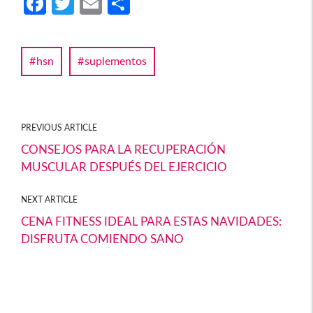
Fa
T
E
C
ce
w
m
o
b
itt
ail
m
hsn
suplementos
o
er
p
o
ar
k
tir
PREVIOUS ARTICLE
CONSEJOS PARA LA RECUPERACIÓN
MUSCULAR DESPUÉS DEL EJERCICIO
NEXT ARTICLE
CENA FITNESS IDEAL PARA ESTAS NAVIDADES:
DISFRUTA COMIENDO SANO