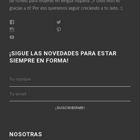
de fitness para mujeres en lengua hispana. ¡Y todo esto es
gracias a ti! Por eso queremos seguir creciendo a tu lado. :)
Ver
Ver
perfil
perfil
Ver
Ver
de
de
perfil
perfil
FitnessEnFemenino
Ver
FitnessFemes
de
de
en
perfil
en
fitnessenfemenino
fitnessfemenino
Facebook
de
Twitter
en
en
FitnessEnFemenino
¡SIGUE LAS NOVEDADES PARA ESTAR
Instagram
Pinterest
en
SIEMPRE EN FORMA!
YouTube
NOSOTRAS