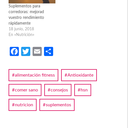
Suplementos para
corredoras: mejorad
vuestro rendimiento
rápidamente
18 junio, 2018
En «Nutrición»
Fa
T
E
C
ce
w
m
o
b
itt
ail
m
alimentación fitness
Antioxidante
o
er
p
o
ar
comer sano
consejos
hsn
k
tir
nutricion
suplementos