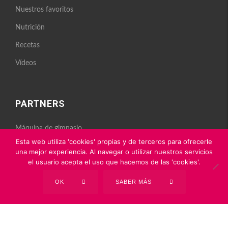
Nuestros favoritos
Nutrición
Recetas
Vídeos
PARTNERS
Máquina de gimnasio
Nutrición deportiva
Esta web utiliza 'cookies' propias y de terceros para ofrecerle
una mejor experiencia. Al navegar o utilizar nuestros servicios
el usuario acepta el uso que hacemos de las 'cookies'.
OK
SABER MÁS
Powered by
tbb Agency