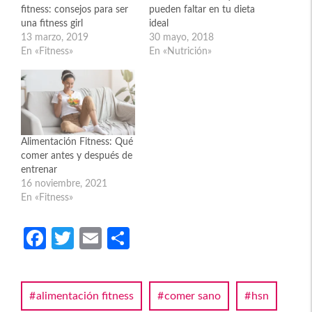
fitness: consejos para ser
pueden faltar en tu dieta
una fitness girl
ideal
13 marzo, 2019
30 mayo, 2018
En «Fitness»
En «Nutrición»
Alimentación Fitness: Qué
comer antes y después de
entrenar
16 noviembre, 2021
En «Fitness»
Fa
T
E
C
ce
w
m
o
b
itt
ail
m
alimentación fitness
comer sano
hsn
o
er
p