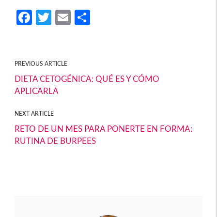
Fa
T
E
C
ce
w
m
o
b
itt
ail
m
o
er
p
PREVIOUS ARTICLE
o
ar
DIETA CETOGÉNICA: QUÉ ES Y CÓMO
APLICARLA
k
tir
NEXT ARTICLE
RETO DE UN MES PARA PONERTE EN FORMA:
RUTINA DE BURPEES