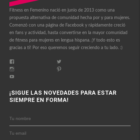
Fitness en Femenino nació en junio de 2013 como una
propuesta alternativa de comunidad hecha por y para mujeres.
Comenzó con una página de Facebook y rápidamente creció
en fans y actividad, hasta convertirse en la mayor comunidad
de fitness para mujeres en lengua hispana. ¡Y todo esto es
gracias a ti! Por eso queremos seguir creciendo a tu lado. :)
Ver
Ver
perfil
perfil
Ver
Ver
de
de
perfil
perfil
FitnessEnFemenino
Ver
FitnessFemes
de
de
en
perfil
en
fitnessenfemenino
fitnessfemenino
Facebook
de
Twitter
en
en
FitnessEnFemenino
¡SIGUE LAS NOVEDADES PARA ESTAR
Instagram
Pinterest
en
SIEMPRE EN FORMA!
YouTube