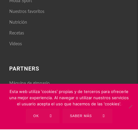
Moda Sport
Nuestros favoritos
Nutrición
Recetas
Vídeos
PARTNERS
Máquina de gimnasio
Nutrición deportiva
Esta web utiliza 'cookies' propias y de terceros para ofrecerle
una mejor experiencia. Al navegar o utilizar nuestros servicios
el usuario acepta el uso que hacemos de las 'cookies'.
OK
SABER MÁS
Powered by
tbb Agency