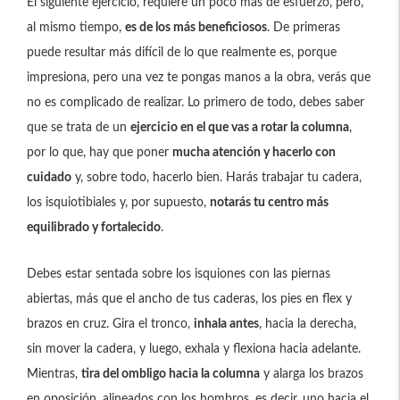
El siguiente ejercicio, requiere un poco más de esfuerzo, pero,
al mismo tiempo,
es de los más beneficiosos
. De primeras
puede resultar más difícil de lo que realmente es, porque
impresiona, pero una vez te pongas manos a la obra, verás que
no es complicado de realizar. Lo primero de todo, debes saber
que se trata de un
ejercicio en el que vas a rotar la columna
,
por lo que, hay que poner
mucha atención y hacerlo con
cuidado
y, sobre todo, hacerlo bien. Harás trabajar tu cadera,
los isquiotibiales y, por supuesto,
notarás tu centro más
equilibrado y fortalecido
.
Debes estar sentada sobre los isquiones con las piernas
abiertas, más que el ancho de tus caderas, los pies en flex y
brazos en cruz. Gira el tronco,
inhala antes
, hacia la derecha,
sin mover la cadera, y luego, exhala y flexiona hacia adelante.
Mientras,
tira del ombligo hacia la columna
y alarga los brazos
en oposición, alineados con los hombros, es decir, uno hacia el