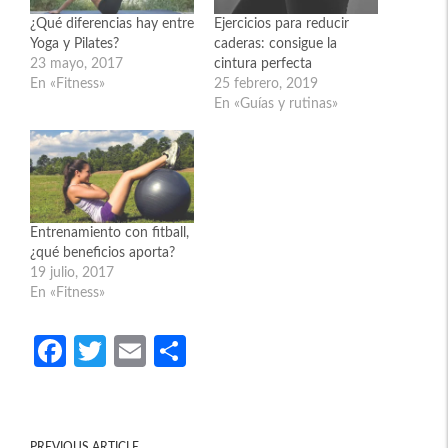
¿Qué diferencias hay entre
Ejercicios para reducir
Yoga y Pilates?
caderas: consigue la
23 mayo, 2017
cintura perfecta
En «Fitness»
25 febrero, 2019
En «Guías y rutinas»
Entrenamiento con fitball,
¿qué beneficios aporta?
19 julio, 2017
En «Fitness»
Fa
T
E
C
ce
w
m
o
b
itt
ail
m
o
er
p
PREVIOUS ARTICLE