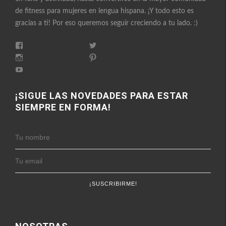
de fitness para mujeres en lengua hispana. ¡Y todo esto es
gracias a ti! Por eso queremos seguir creciendo a tu lado. :)
Ver
Ver
perfil
perfil
Ver
Ver
de
de
perfil
perfil
FitnessEnFemenino
Ver
FitnessFemes
de
de
en
perfil
en
fitnessenfemenino
fitnessfemenino
Facebook
de
Twitter
en
en
FitnessEnFemenino
¡SIGUE LAS NOVEDADES PARA ESTAR
Instagram
Pinterest
en
SIEMPRE EN FORMA!
YouTube