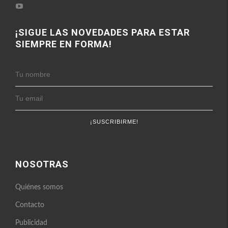
perfil
perfil
FitnessEnFemenino
Ver
FitnessFemes
de
de
en
perfil
en
fitnessenfemenino
fitnessfemenino
Facebook
de
Twitter
en
en
FitnessEnFemenino
¡SIGUE LAS NOVEDADES PARA ESTAR
Instagram
Pinterest
en
SIEMPRE EN FORMA!
YouTube
NOSOTRAS
Quiénes somos
Contacto
Publicidad