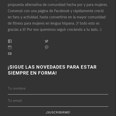
propuesta alternativa de comunidad hecha por y para mujeres.
Comenzó con una página de Facebook y rápidamente creció
en fans y actividad, hasta convertirse en la mayor comunidad
de fitness para mujeres en lengua hispana. ¡Y todo esto es
gracias a ti! Por eso queremos seguir creciendo a tu lado. :)
Ver
Ver
perfil
perfil
Ver
Ver
de
de
perfil
perfil
FitnessEnFemenino
Ver
FitnessFemes
de
de
en
perfil
en
fitnessenfemenino
fitnessfemenino
Facebook
de
Twitter
en
en
FitnessEnFemenino
¡SIGUE LAS NOVEDADES PARA ESTAR
Instagram
Pinterest
en
SIEMPRE EN FORMA!
YouTube