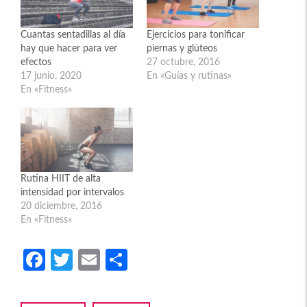
Cuantas sentadillas al día
Ejercicios para tonificar
hay que hacer para ver
piernas y glúteos
efectos
27 octubre, 2016
17 junio, 2020
En «Guías y rutinas»
En «Fitness»
Rutina HIIT de alta
intensidad por intervalos
20 diciembre, 2016
En «Fitness»
Fa
T
E
C
ce
w
m
o
b
itt
ail
m