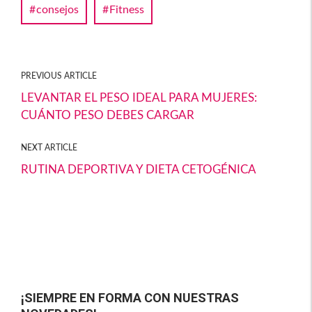
consejos
Fitness
o
er
p
o
ar
k
tir
PREVIOUS ARTICLE
LEVANTAR EL PESO IDEAL PARA MUJERES:
CUÁNTO PESO DEBES CARGAR
NEXT ARTICLE
RUTINA DEPORTIVA Y DIETA CETOGÉNICA
¡SIEMPRE EN FORMA CON NUESTRAS