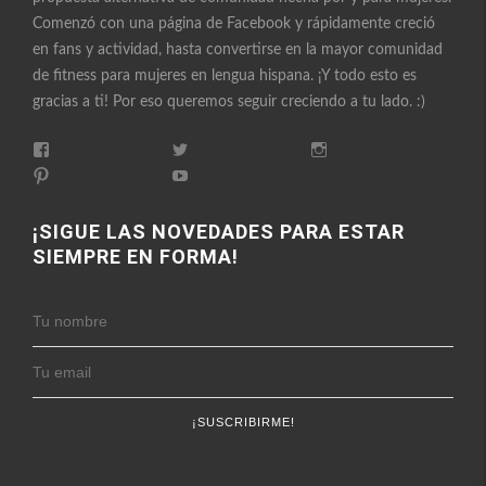
Comenzó con una página de Facebook y rápidamente creció
en fans y actividad, hasta convertirse en la mayor comunidad
de fitness para mujeres en lengua hispana. ¡Y todo esto es
gracias a ti! Por eso queremos seguir creciendo a tu lado. :)
Ver
Ver
Ver
perfil
perfil
perfil
Ver
Ver
de
de
de
perfil
perfil
FitnessEnFemenino
FitnessFemes
fitnessenfemenino
de
de
en
en
en
fitnessfemenino
FitnessEnFemenino
¡SIGUE LAS NOVEDADES PARA ESTAR
Facebook
Twitter
Instagram
en
en
SIEMPRE EN FORMA!
Pinterest
YouTube