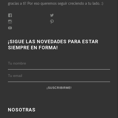
gracias a ti! Por eso queremos seguir creciendo a tu lado. :)
Ver
Ver
perfil
perfil
Ver
Ver
de
de
perfil
perfil
FitnessEnFemenino
Ver
FitnessFemes
de
de
en
perfil
en
fitnessenfemenino
fitnessfemenino
Facebook
de
Twitter
en
en
FitnessEnFemenino
¡SIGUE LAS NOVEDADES PARA ESTAR
Instagram
Pinterest
en
SIEMPRE EN FORMA!
YouTube
NOSOTRAS