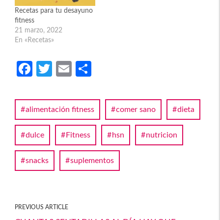
Recetas para tu desayuno
fitness
21 marzo, 2022
En «Recetas»
Fa
T
E
C
ce
w
m
o
b
itt
ail
m
alimentación fitness
comer sano
dieta
o
er
p
o
ar
dulce
Fitness
hsn
nutricion
k
tir
snacks
suplementos
PREVIOUS ARTICLE