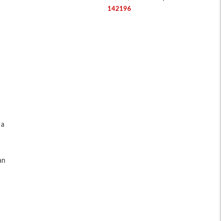
142196
 a
an