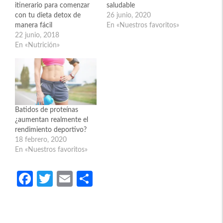
itinerario para comenzar
saludable
con tu dieta detox de
26 junio, 2020
manera fácil
En «Nuestros favoritos»
22 junio, 2018
En «Nutrición»
Batidos de proteínas
¿aumentan realmente el
rendimiento deportivo?
18 febrero, 2020
En «Nuestros favoritos»
Fa
T
E
C
ce
w
m
o
b
itt
ail
m