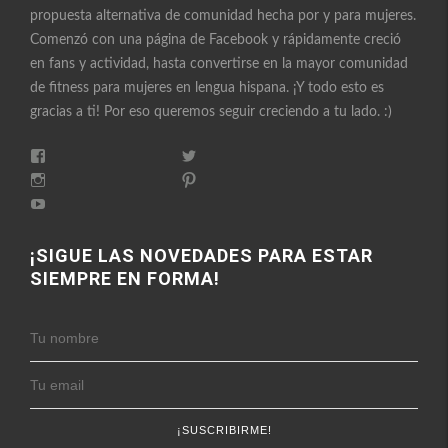
propuesta alternativa de comunidad hecha por y para mujeres.
Comenzó con una página de Facebook y rápidamente creció
en fans y actividad, hasta convertirse en la mayor comunidad
de fitness para mujeres en lengua hispana. ¡Y todo esto es
gracias a ti! Por eso queremos seguir creciendo a tu lado. :)
Ver
Ver
perfil
perfil
Ver
Ver
de
de
perfil
perfil
FitnessEnFemenino
Ver
FitnessFemes
de
de
en
perfil
en
fitnessenfemenino
fitnessfemenino
Facebook
de
Twitter
en
en
FitnessEnFemenino
¡SIGUE LAS NOVEDADES PARA ESTAR
Instagram
Pinterest
en
SIEMPRE EN FORMA!
YouTube