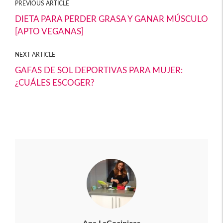
o
er
p
PREVIOUS ARTICLE
o
ar
DIETA PARA PERDER GRASA Y GANAR MÚSCULO
[APTO VEGANAS]
k
tir
NEXT ARTICLE
GAFAS DE SOL DEPORTIVAS PARA MUJER:
¿CUÁLES ESCOGER?