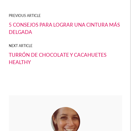
b
itt
ail
m
o
er
p
PREVIOUS ARTICLE
o
ar
5 CONSEJOS PARA LOGRAR UNA CINTURA MÁS
DELGADA
k
tir
NEXT ARTICLE
TURRÓN DE CHOCOLATE Y CACAHUETES
HEALTHY