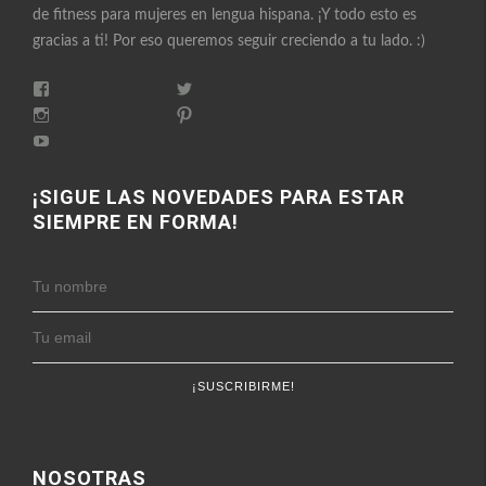
de fitness para mujeres en lengua hispana. ¡Y todo esto es
gracias a ti! Por eso queremos seguir creciendo a tu lado. :)
Ver
Ver
perfil
perfil
Ver
Ver
de
de
perfil
perfil
FitnessEnFemenino
Ver
FitnessFemes
de
de
en
perfil
en
fitnessenfemenino
fitnessfemenino
Facebook
de
Twitter
en
en
FitnessEnFemenino
¡SIGUE LAS NOVEDADES PARA ESTAR
Instagram
Pinterest
en
SIEMPRE EN FORMA!
YouTube
NOSOTRAS