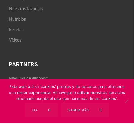
Nuestros favoritos
Nutrición
Recetas
Vídeos
PARTNERS
Máquina de gimnasio
Nutrición deportiva
Esta web utiliza 'cookies' propias y de terceros para ofrecerle
una mejor experiencia. Al navegar o utilizar nuestros servicios
el usuario acepta el uso que hacemos de las 'cookies'.
OK
SABER MÁS
Powered by
tbb Agency