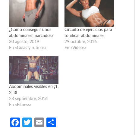
¿Cómo conseguir unos
Circuito de ejercicios para
abdominales marcados?
tonificar abdominales
30 agosto, 2019
29 octubre, 2016
En «Guías y rutinas»
En «Vídeos»
Abdominales visibles en ¡1,
2, 3!
28 septiembre, 2016
En «Fitness»
Fa
T
E
C
ce
w
m
o