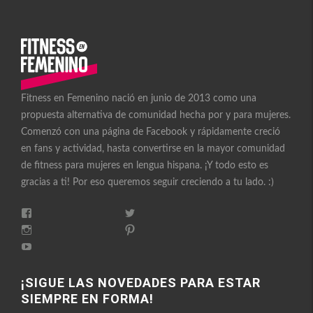
Fitness en Femenino nació en junio de 2013 como una
propuesta alternativa de comunidad hecha por y para mujeres.
Comenzó con una página de Facebook y rápidamente creció
en fans y actividad, hasta convertirse en la mayor comunidad
de fitness para mujeres en lengua hispana. ¡Y todo esto es
gracias a ti! Por eso queremos seguir creciendo a tu lado. :)
Ver
Ver
perfil
perfil
Ver
Ver
de
de
perfil
perfil
FitnessEnFemenino
Ver
FitnessFemes
de
de
en
perfil
en
fitnessenfemenino
fitnessfemenino
Facebook
de
Twitter
en
en
FitnessEnFemenino
¡SIGUE LAS NOVEDADES PARA ESTAR
Instagram
Pinterest
en
SIEMPRE EN FORMA!
YouTube