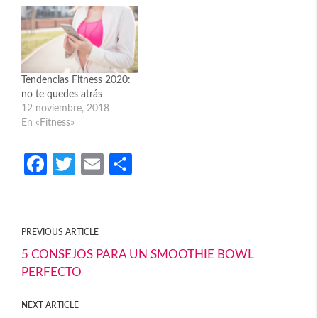
Tendencias Fitness 2020:
no te quedes atrás
12 noviembre, 2018
En «Fitness»
Fa
T
E
C
ce
w
m
o
b
itt
ail
m
o
er
p
PREVIOUS ARTICLE
o
ar
5 CONSEJOS PARA UN SMOOTHIE BOWL
PERFECTO
k
tir
NEXT ARTICLE