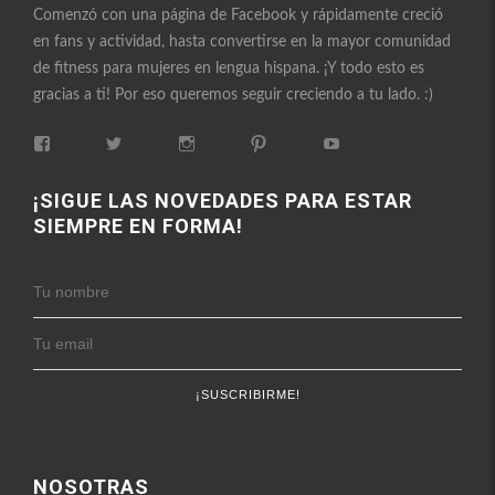
Comenzó con una página de Facebook y rápidamente creció
en fans y actividad, hasta convertirse en la mayor comunidad
de fitness para mujeres en lengua hispana. ¡Y todo esto es
gracias a ti! Por eso queremos seguir creciendo a tu lado. :)
Ver
Ver
Ver
Ver
Ver
perfil
perfil
perfil
perfil
perfil
de
de
de
de
de
FitnessEnFemenino
FitnessFemes
fitnessenfemenino
fitnessfemenino
FitnessEnFemenino
¡SIGUE LAS NOVEDADES PARA ESTAR
en
en
en
en
en
SIEMPRE EN FORMA!
Facebook
Twitter
Instagram
Pinterest
YouTube
NOSOTRAS