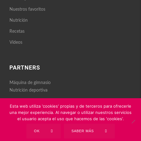
Nuestros favoritos
Nutrición
Recetas
Vídeos
PARTNERS
Máquina de gimnasio
Nutrición deportiva
Esta web utiliza 'cookies' propias y de terceros para ofrecerle
una mejor experiencia. Al navegar o utilizar nuestros servicios
el usuario acepta el uso que hacemos de las 'cookies'.
OK
SABER MÁS
Powered by
tbb Agency