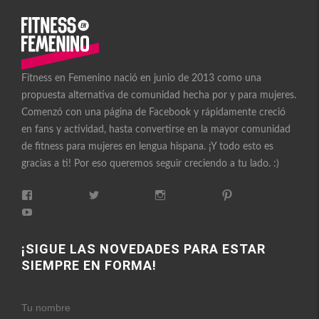
Fitness en Femenino nació en junio de 2013 como una
propuesta alternativa de comunidad hecha por y para mujeres.
Comenzó con una página de Facebook y rápidamente creció
en fans y actividad, hasta convertirse en la mayor comunidad
de fitness para mujeres en lengua hispana. ¡Y todo esto es
gracias a ti! Por eso queremos seguir creciendo a tu lado. :)
Ver
Ver
Ver
Ver
perfil
perfil
perfil
perfil
Ver
de
de
de
de
perfil
FitnessEnFemenino
FitnessFemes
fitnessenfemenino
fitnessfemenino
de
en
en
en
en
FitnessEnFemenino
¡SIGUE LAS NOVEDADES PARA ESTAR
Facebook
Twitter
Instagram
Pinterest
en
SIEMPRE EN FORMA!
YouTube